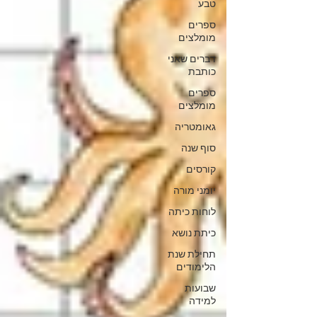
טבע
ספרים
מומלצים
דברים שאני
כותבת
ספרים
מומלצים
גאומטריה
סוף שנה
קורסים
יומני מורה
לוחות כיתה
כיתת נושא
תחילת שנת
הלימודים
שבועות
למידה