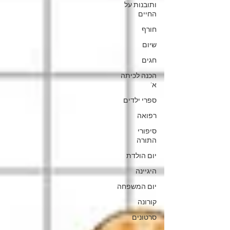
ותובנות על
החיים
חורף
שיום
חגים
הכנה לכיתה
א'
ספרי ילדים
רפואה
סיפורי
התורה
יום הולדת
היגיינה
יום המשפחה
קורונה
סרטונים