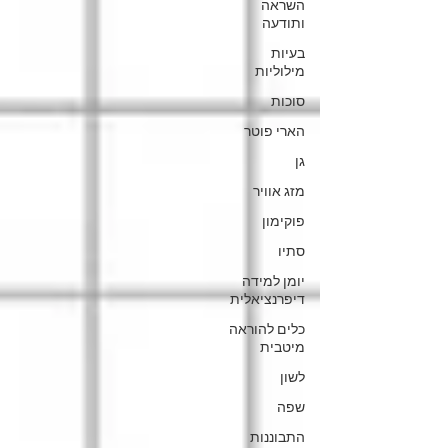
השראה
ותודעה
בעיות
מילוליות
סוכות
הארי פוטר
גן
מזג אוויר
פוקימון
סתיו
יומן למידה
דיפרנציאלית
כלים להוראה
מיטבית
לשון
שפה
התבוננות