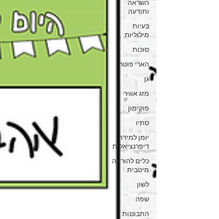
השראה
ותודעה
בעיות
מילוליות
סוכות
הארי פוטר
גן
מזג אוויר
פוקימון
סתיו
יומן למידה
דיפרנציאלית
כלים להוראה
מיטבית
לשון
שפה
התבוננות