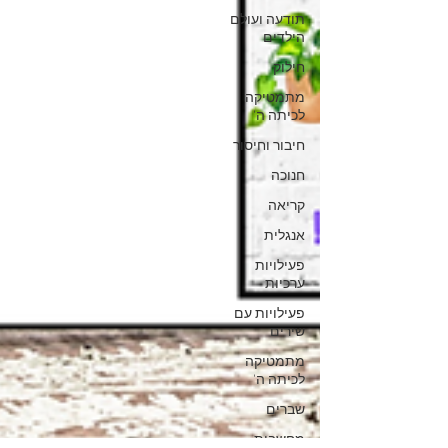
תודעה ועולם
הילדים
חילוק
מתמטיקה
לכיתה ה'
חיבור וחיסור
חנוכה
קריאה
אנגלית
פעילויות
ערכיות
פעילויות עם
שירים
מתמטיקה
לכיתה ה'
שברים
מחשבות