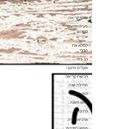
All Posts
תחביבים
שטף קריאה
פעילויות עם
ספרים
ערכיים
למלא את
הדלי
רב גילי
אקלים מיטבי
רכישת קריאה
תחילת שנה
לוח המאה
ראש השנה
כתיבה
ארכיאולוגיה
מחוץ לתכנית