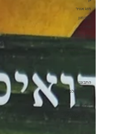
גן
מזג אוויר
פוקימון
סתיו
יומן למידה
דיפרנציאלית
כלים להוראה
מיטבית
לשון
שפה
התבוננות
תודעה ועולם
הילדים
חילוק
מתמטיקה לכיתה ה'
חיבור וחיסור
חנוכה