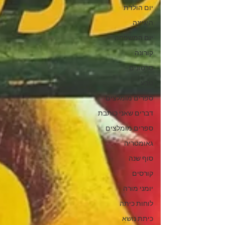
יום הולדת
היגיינה
יום המשפחה
קורונה
סרטונים
טבע
ספרים מומלצים
דברים שאני כותבת
ספרים מומלצים
גאומטריה
סוף שנה
קורסים
יומני מורה
לוחות כיתה
כיתת נושא