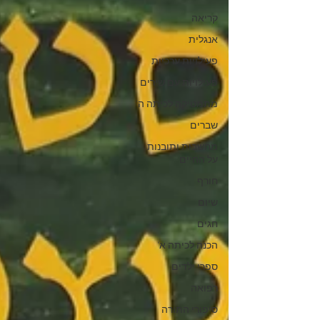
קריאה
אנגלית
פעילויות ערכיות
פעילויות עם שירים
מתמטיקה לכיתה ה'
שברים
מחשבות ותובנות
על החיים
חורף
שיום
חגים
הכנה לכיתה א'
ספרי ילדים
רפואה
סיפורי התורה