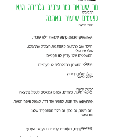
מה שנראה כמו עיכוב בלמידה הוא
תחביבים
לפעמים שיעור באהבה
שטף קריאה
יש רגעים שבהם נדמה שמשהו "לא עובד".
פעילויות עם ספרים ערכיים
הילד שוב מתקשה לזהות את הצליל שתרגלנו.
למלא את הדלי
המשפטים שלו עדיין לא תקניים
רב גילי
תרגילי החשבון מתבלבלים לו בעיניים.
והלב שלנו מתכווץ.
אקלים מיטבי
רכישת קריאה
כאנשי חינוך, כהורים, אנחנו נמשכים לטפל בתוצאה:
להתעקש עוד קצת, לחפש עוד דרך, לשאול איפה הפער.
תחילת שנה
וזה חשוב, זה נכון, זה חלק מהתפקיד שלנו.
לוח המאה
ראש השנה
אבל לפעמים, כשאנחנו עוצרים רגע את המרוץ,