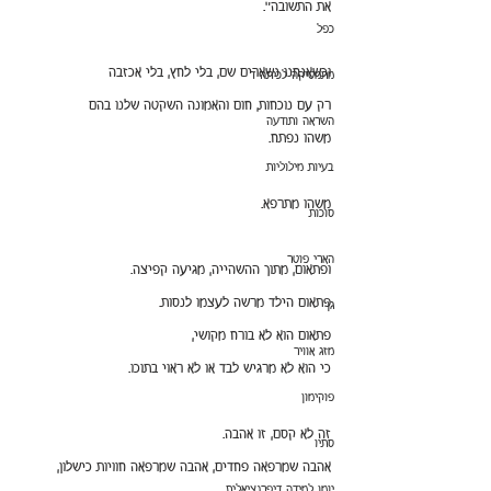
את התשובה".
כפל
וכשאנחנו נשארים שם, בלי לחץ, בלי אכזבה 
מתמטיקה לכיתה ד
רק עם נוכחות, חום והאמונה השקטה שלנו בהם 
השראה ותודעה
משהו נפתח.
בעיות מילוליות
משהו מתרפא.
סוכות
הארי פוטר
ופתאום, מתוך ההשהייה, מגיעה קפיצה.
פתאום הילד מרשה לעצמו לנסות.
גן
פתאום הוא לא בורח מקושי,
מזג אוויר
כי הוא לא מרגיש לבד או לא ראוי בתוכו.
פוקימון
זה לא קסם, זו אהבה.
סתיו
אהבה שמרפאה פחדים, אהבה שמרפאה חוויות כישלון,
יומן למידה דיפרנציאלית