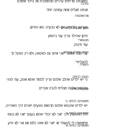
כשאנחנו מרימים עיניים מהמחברת אל הילד שמולנו 
כתיבה
אנחנו מגלים אמת עמוקה יותר:
ארכיאולוגיה
העיכוב בלמידה הוא לא הבעיה. הוא הסימן.
מחוץ לתכנית הלימודים
סימן שהילד צריך עוד ביטחון.
מונטסורי
עוד חיבוק.
הורים ומורים חברים!
עוד מבט שאומר "אני איתך גם כשקשה, ולא רק כשקל לך 
להצליח".
העשרה
הצצה לביתנו
כי יש ילדים שהלב שלהם צריך ללמוד שהוא אהוב, עוד לפני 
שהראש שלהם מצליח להבין שברים.
שבועות למידה
מתמטיקה לכיתה ב'
יש ילדים שהנפש שלהם מרפאת פצעים ישנים דרך השהייה,
מתמטיקה לכיתה ג'
דרך הפסקות, דרך "אני לא יכול" שהוא בעצם "אני לא בטוח 
שיאפשרו לי לטעות" או "אני לא שווה כלום אם אני לא יודע 
מתמטיקה לכיתה א