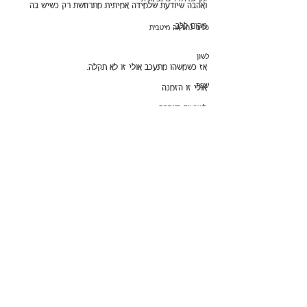
ואהבה שיודעת שלמידה אמיתית מתרחשת רק כשיש בה 
מקום ללב.
כלים להוראה מיטבית
לשון
אז כשמשהו מתעכב אולי זו לא תקלה.
שפה
אולי זו הזמנה
לשיעור באהבה.
התבוננות
תודעה ועולם הילדים
חילוק
מתמטיקה לכיתה ה'
חיבור וחיסור
הצג הכול
פוסטים אחרונים
חנוכה
קריאה