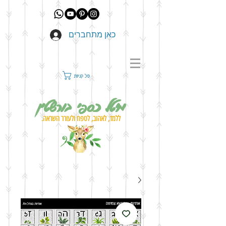
כאן מתחברים
סל קניות
מיטל כספי בורשטין
ללמד, לאהוב, לטפח ולעורר השראה.