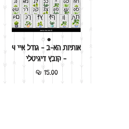
אותיות הא-ב - גודל איי 4
- קובץ דיגיטלי
מחיר
הוסף לסל
אני רוצה!
כל פלקט בגודל איי4