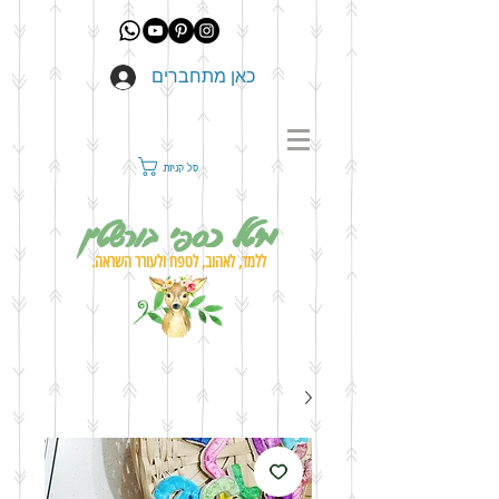
כאן מתחברים
סל קניות
מיטל כספי בורשטין
ללמד, לאהוב, לטפח ולעורר השראה.