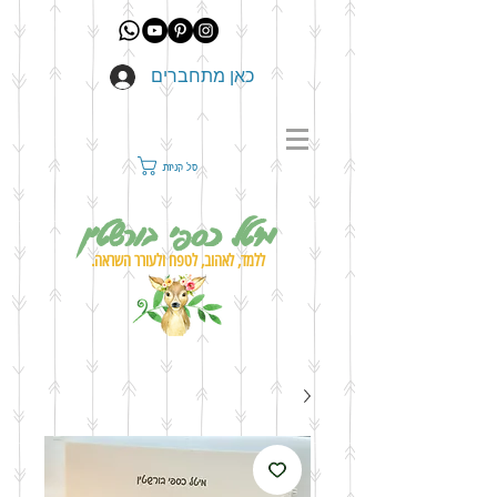
כאן מתחברים
סל קניות
מיטל כספי בורשטין
ללמד, לאהוב, לטפח ולעורר השראה.