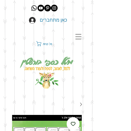
כאן מתחברים
סל קניות
מיטל כספי בורשטין
ללמד, לאהוב, לטפח ולעורר השראה.