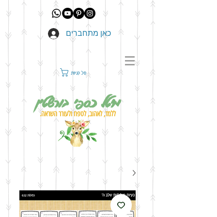
כאן מתחברים
סל קניות
מיטל כספי בורשטין
ללמד, לאהוב, לטפח ולעורר השראה.