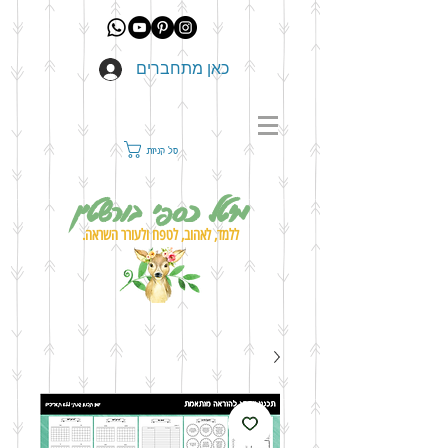
כאן מתחברים
סל קניות
מיטל כספי בורשטין
ללמד, לאהוב, לטפח ולעורר השראה.