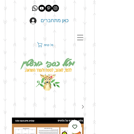
כאן מתחברים
סל קניות
מיטל כספי בורשטין
ללמד, לאהוב, לטפח ולעורר השראה.