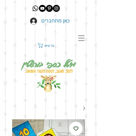
כאן מתחברים
סל קניות
מיטל כספי בורשטין
ללמד, לאהוב, לטפח ולעורר השראה.