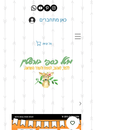
כאן מתחברים
סל קניות
מיטל כספי בורשטין
ללמד, לאהוב, לטפח ולעורר השראה.