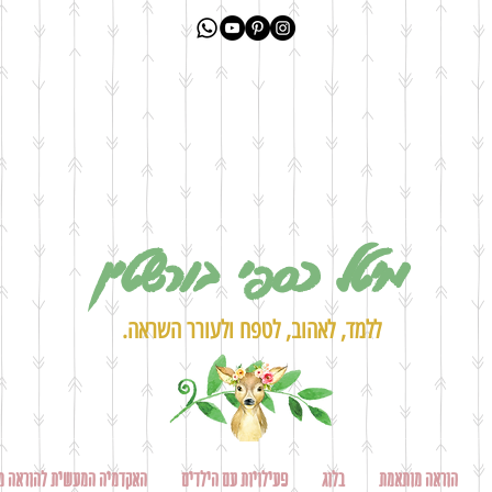
מיטל כספי בורשטין
ללמד, לאהוב, לטפח ולעורר השראה.
הוראה מותאמת
בלוג
פעילויות עם הילדים
האקדמיה המעשית להוראה מ