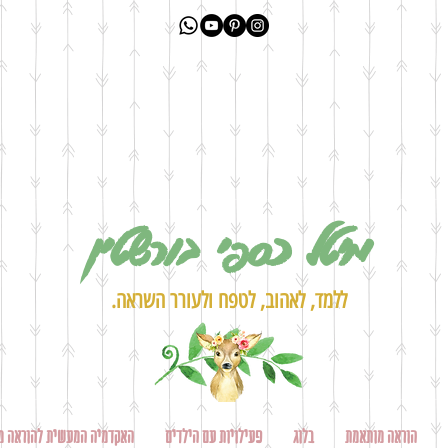
מיטל כספי בורשטין
ללמד, לאהוב, לטפח ולעורר השראה.
הוראה מותאמת
בלוג
פעילויות עם הילדים
האקדמיה המעשית להוראה מ