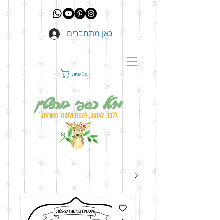
כאן מתחברים
סל קניות
מיטל כספי בורשטין
ללמד, לאהוב, לטפח ולעורר השראה.