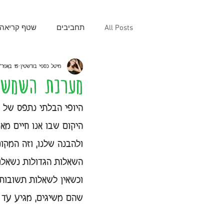
All Posts
תחביבים
שטף קריאה
מיטל כספי בורשטין
15 באפר׳ 2020
רכישת קריאה
תחילת שנה
מערכת השמש 
היופי הבלתי נתפס של ה
מונטסורי
הורים ומורים חברים!
היקום שבו אנו חיים מ
ולהבנה שלנו, וזה המקום
מתמטיקה לכיתה ג'
מתמטיקה ל
השאלות הגדולות נשאלו
וכשאין לשאלות תשובות 
סוכות
הארי פוטר
גן
שהם משיגים, מגיע עד ל