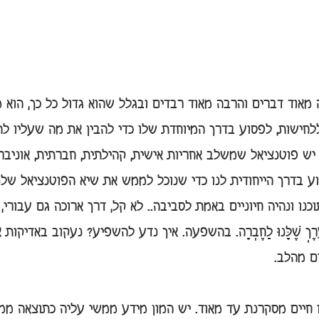
 מאוד דברים והרבה מאוד רבדים ובגלל שהוא גדול כל כך, הוא
ללחישות, לפסוע בדרך המיוחדת שלו כדי להבין את מה שעליו להב
יש פוטנציאל שמשלב אחריות אישית, קהילתית, חברתית, אוניברסל
ע בדרך הייחודית לנו כדי שנוכל לממש את שיא הפוטנציאל שלנ
כנו ונהיה חיוניים באמת לסביבה.. לא קל, דרך ארוכה גם עבורי
ֶךְ שֶׁלָּנוּ לַחֶבְרָה. בהשפעה. איך נדע להשפיע? נעקוב באדיקות 
ם מהלב.
יים מסקרנת עד מאוד. יש המון מידע ממשי עליה כתוצאה ממח