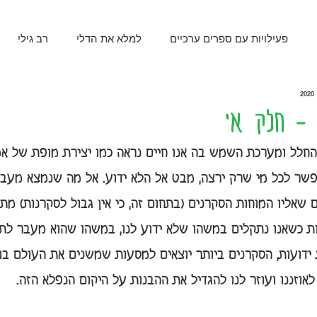
פעילויות עם ספרים ערכיים
למלא את הדלי
רב גילי
לוח המאה
ראש השנה
כתיבה
ארכיאולוגיה
מחוץ
- חלק א'
חלל ומערכת השמש בה אנו חיים נראה כמו יצירת מופת של אמן
העשרה
הצצה לביתנו
שבועות למידה
מתמטיקה ל
אפשר לכל מי שרק ירצה, מבט אל הלא ידוע. אל מה שנמצא מעב
 שאליו המוחות הסקרנים (בתחום זה, כי אין גבול לסקרנות) מתב
כיתה א
כפל
מתמטיקה לכיתה ד
השראה ותודעה
ת כשאנו נתקלים במשהו שלא ידוע לנו, במשהו שהוא מעבר לתפ
ידועות, הסקרנים ביותר יוצאים למסעות שמשנים את העולם בו 
מזג אוויר
פוקימון
אוזננו ועוזר לנו להגדיל את ההבנות על היקום הנפלא הזה.