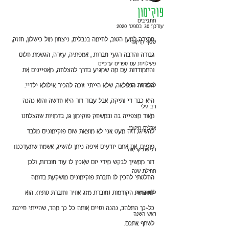
פוקימון
תחביבים
עודכן:
30 בספט׳ 2020
חתירה למען הטוב, לחימה בנבלים, ניצחון מול כישלון, חוזק, 
שטף קריאה
גבורה והרבה רגעי חברות , אמפתיה, עזרה, הגשמת חלום 
פעילויות עם ספרים ערכיים
והתמודדות עם מה שמגיע בדרך להצלחה, מאפיינים את 
למלא את הדלי
הסדרה הנפלאה, שלא הייתי זוכה להכיר אילולא ילדיי. 
היא כבר די ותיקה, אבל עבור דור היא חדשה והוא נהנה 
רב גילי
מאוד מצפייה בה ובמשחק פוקימון גו, בדמויות שהצלחנו 
אקלים מיטבי
להשיג( וזה מעט אני לא מוצאת שום פוקימונים מלבד 
פופים. אם אתם יודעים איפה ניתן להשיג, אשמח שתעדכנו)
רכישת קריאה
דור ממשיך לבקש מידי יום שאכין לו עוד חוברות, ולכן 
תחילת שנה
החלטתי להכין לו חוברת פוקימונים מושקעת בדומה 
לוח המאה
לחוברות הקודמות (חוברת מזג אוויר וחוברת סתיו). הוא 
כל-כך התלהב, נהנה וסיים אותה כל כך מהר, שהייתי חייבת 
ראש השנה
לשתף אתכם.