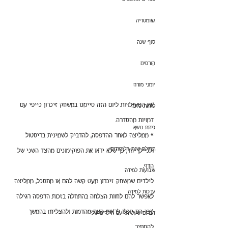
גאומטריה
סוף שנה
קורסים
יומני מורה
את הפעילויות ליום הזה סיימנו במשחק זיכרון כייפי עם 
לוחות כיתה
דמויות מהסדרה.
כיתת נושא
* ממליצה לאחר ההדפסה, להדביק לשמינית בריסטול 
תחילת שנת הלימודים
ולניילן יחד, כך שלא יראו את הפוקימונים מהצד השני של 
הדף.
שבועות למידה
לילדים שמשחק זיכרון מעט קשה להם או מתסכל, ממליצה 
ערכות למידה
לאפשר להם לחוות הצלחה בהתחלה בזכות הדפסה רגילה 
(וכך הם יוכלו לראות קצת מהדמות ולהצליח) בהמשך 
דברים שעשיתי עם הילדים שלי
להסתיר.