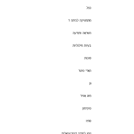
כפל
מתמטיקה לכיתה ד
השראה ותודעה
בעיות מילוליות
סוכות
הארי פוטר
גן
מזג אוויר
פוקימון
סתיו
יומן למידה דיפרנציאלית